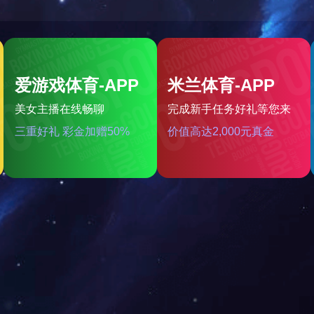
上一个：底阀
下一个：底阀
返