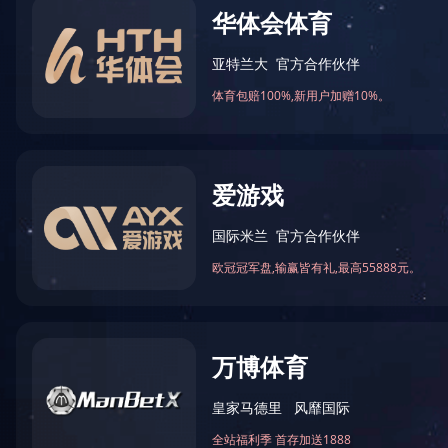
产品导航
首页
>>
产品中心
>>
高铁配件
汽车配件
离心机配件
钎焊板式换热器配件
压铸机配件
真空泵配件
其它配件