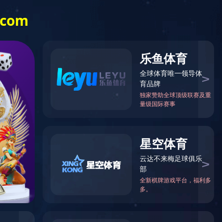
中文版
英文版
全国服务热线
18051933979
English
信息反馈
九游·官方网站