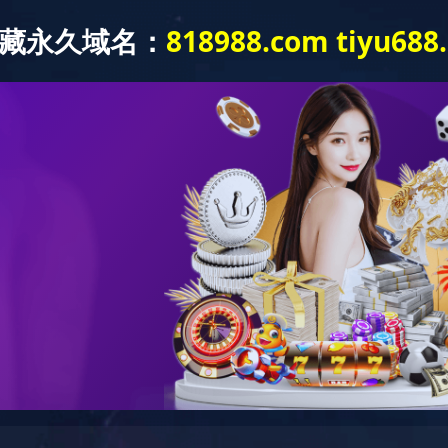
械有限公司
ry Co., Ltd
荣誉证书
生产设备
检测设备
生产车间