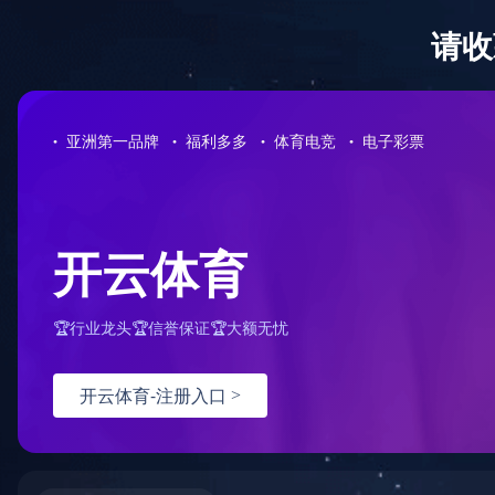
欢迎来到无锡市汇灵机械有限公司官网
无锡市汇灵机
Wuxi Huiling Machine
网站首页
公司简介
产品中心