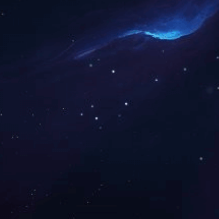
wx-hljx@163.com
底阀
活塞