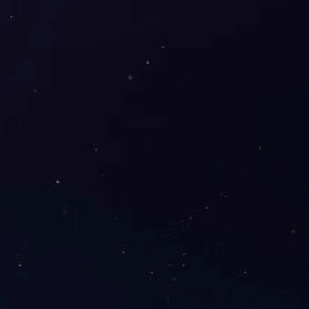
底阀
More
+ More
活塞
More
+ More