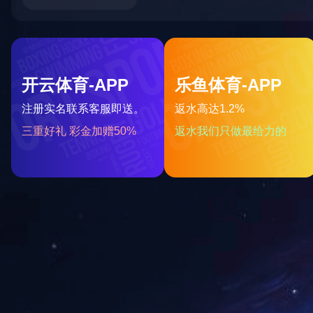
企业，公司通过了T
认证。主要加工
行业动态
心、日本马扎克
数控卧式镗铣加
无锡市汇灵机械有限公司成立于2005年3月，座落于沪宁...
无锡市汇灵机械有限公司成立于2005年3月，座落于沪宁...
无锡市汇灵机械有限公司成立于2005年3月，座落于沪宁...
九游·官方网站
瑞盖
无锡市汇灵机械有限公司
地 址：江苏省无锡市堰桥街道
西漳工业园西漳路66号
电 话：0510-83501790
传 真：0510-83501672
联系人：陈先生
手 机：18051933979
E-mail：info@wxhljx.com