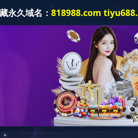
械有限公司
ry Co., Ltd
荣誉证书
生产设备
检测设备
生产车间