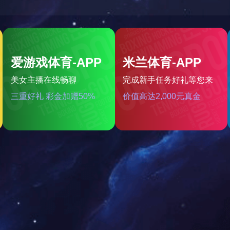
S16949，IS9001质量体系
企业，公司通过了TS16949，IS9001
设备有数控车床、加工中
认证。主要加工设备有数控车床、加工
车铣复合加工中心和马扎克
心、日本马扎克车铣复合加工中心和马
工中心，各类普通型机床...
数控卧式镗铣加工中心，各类普通型机床.
底阀
+ More
+ 